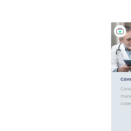
Cómo
Cono
mane
cober