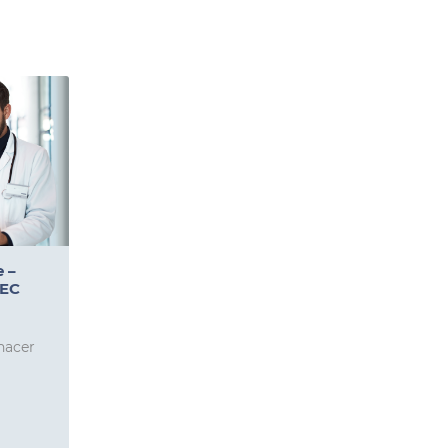
 –
AEC
hacer