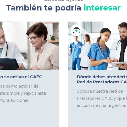
También te podría
interesar
 se activa el CAEC
Dónde debes atenderte
Red de Prestadores C
ce cómo activar de
Conoce nuestra Red de
ra simple y rápida esta
Prestadores CAEC y qué 
tura adicional.
en caso de una urgencia.