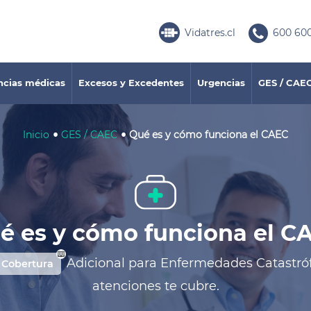
Vidatres.cl
600 600
ncias médicas
Excesos y Excedentes
Urgencias
GES / CAE
•
•
Inicio
GES / CAEC
Qué es y cómo funciona el CAEC
é es y cómo funciona el C
Adicional para Enfermedades Catastróf
Cobertura
atenciones te cubre.