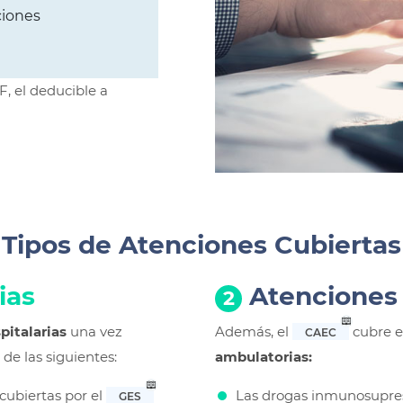
ciones
F, el deducible a
Tipos de Atenciones Cubiertas
ias
Atencione
2
pitalarias
una vez
Además, el
cubre e
CAEC
de las siguientes:
ambulatorias:
cubiertas por el
Las drogas inmunosupres
GES